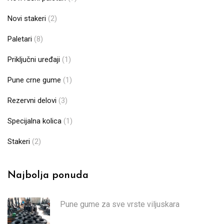
Novi stakeri
(2)
Paletari
(8)
Priključni uređaji
(1)
Pune crne gume
(1)
Rezervni delovi
(3)
Specijalna kolica
(1)
Stakeri
(2)
Najbolja ponuda
Pune gume za sve vrste viljuskara