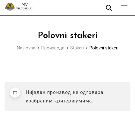
Skip
to
content
Polovni stakeri
Naslovna
Производи
Stakeri
Polovni stakeri
Ниједан производ не одговара
изабраним критеријумима.