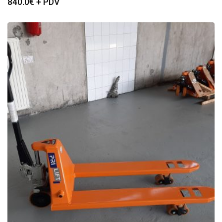
840.0
€ + PDV