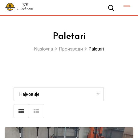
Skip
to
content
Paletari
Naslovna
Производи
Paletari