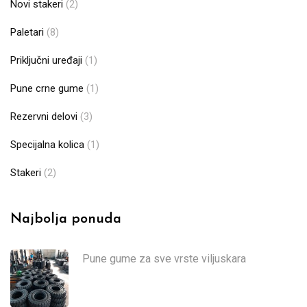
Novi stakeri
(2)
Paletari
(8)
Priključni uređaji
(1)
Pune crne gume
(1)
Rezervni delovi
(3)
Specijalna kolica
(1)
Stakeri
(2)
Najbolja ponuda
Pune gume za sve vrste viljuskara