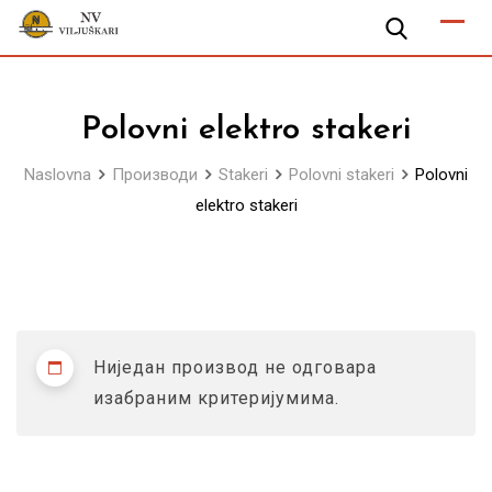
Skip
to
content
Polovni elektro stakeri
Naslovna
Производи
Stakeri
Polovni stakeri
Polovni
elektro stakeri
Ниједан производ не одговара
изабраним критеријумима.