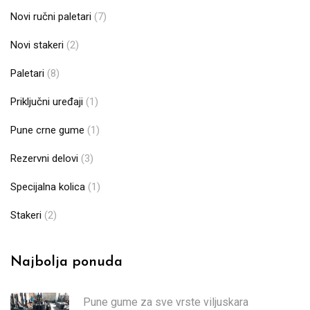
Novi ručni paletari
(7)
Novi stakeri
(2)
Paletari
(8)
Priključni uređaji
(1)
Pune crne gume
(1)
Rezervni delovi
(3)
Specijalna kolica
(1)
Stakeri
(2)
Najbolja ponuda
Pune gume za sve vrste viljuskara